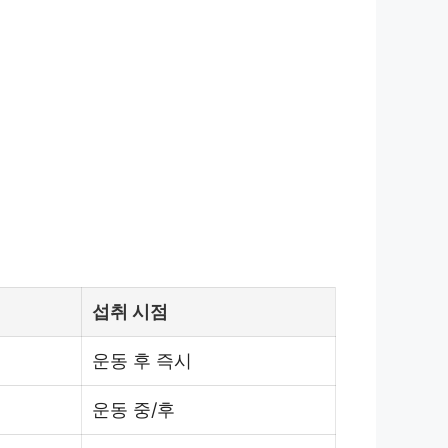
섭취 시점
운동 후 즉시
운동 중/후