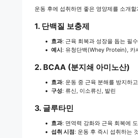
운동 후에 섭취하면 좋은 영양제를 소개할게
1. 단백질 보충제
효과
: 근육 회복과 성장을 돕는 필
예시
: 유청단백(Whey Protein), 카세
2. BCAA (분지쇄 아미노산)
효과
: 운동 중 근육 분해를 방지하
구성
: 류신, 이소류신, 발린
3. 글루타민
효과
: 면역력 강화와 근육 회복에 도
섭취 시점
: 운동 후 즉시 섭취하는