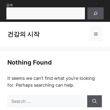
Skip
검색
to
content
건강의 시작
Menu
Nothing Found
It seems we can’t find what you’re looking
for. Perhaps searching can help.
Search
for: