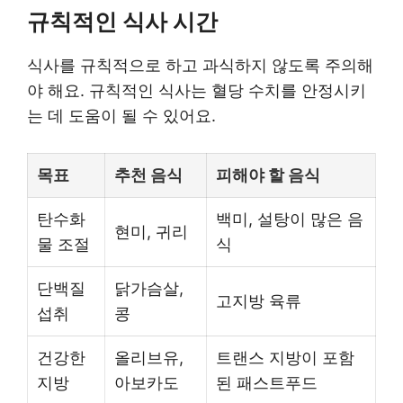
규칙적인 식사 시간
식사를 규칙적으로 하고 과식하지 않도록 주의해
야 해요. 규칙적인 식사는 혈당 수치를 안정시키
는 데 도움이 될 수 있어요.
목표
추천 음식
피해야 할 음식
탄수화
백미, 설탕이 많은 음
현미, 귀리
물 조절
식
단백질
닭가슴살,
고지방 육류
섭취
콩
건강한
올리브유,
트랜스 지방이 포함
지방
아보카도
된 패스트푸드