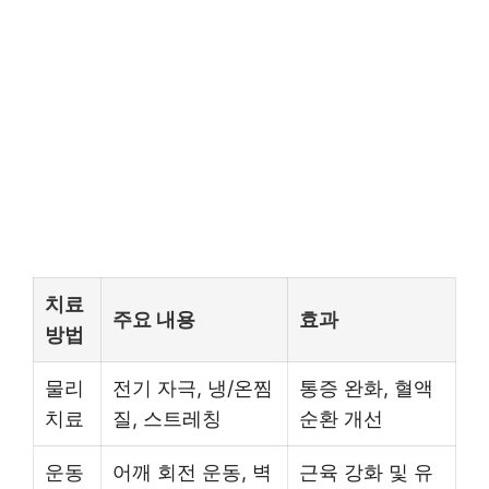
치료
주요 내용
효과
방법
물리
전기 자극, 냉/온찜
통증 완화, 혈액
치료
질, 스트레칭
순환 개선
운동
어깨 회전 운동, 벽
근육 강화 및 유